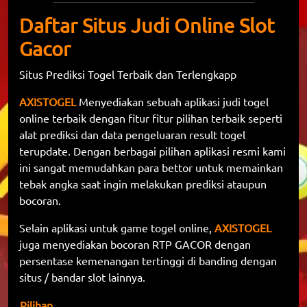
Daftar Situs Judi Online Slot
Gacor
Situs Prediksi Togel Terbaik dan Terlengkapp
AXISTOGEL
Menyediakan sebuah aplikasi judi togel
online terbaik dengan fitur fitur pilihan terbaik seperti
alat prediksi dan data pengeluaran result togel
terupdate. Dengan berbagai pilihan aplikasi resmi kami
ini sangat memudahkan para bettor untuk memainkan
tebak angka saat ingin melakukan prediksi ataupun
bocoran.
Selain aplikasi untuk game togel online,
AXISTOGEL
juga menyediakan bocoran RTP GACOR dengan
persentase kemenangan tertinggi di banding dengan
situs / bandar slot lainnya.
Pilihan