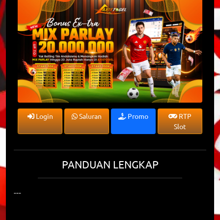
Login
Saluran
Promo
RTP
Slot
PANDUAN LENGKAP
---